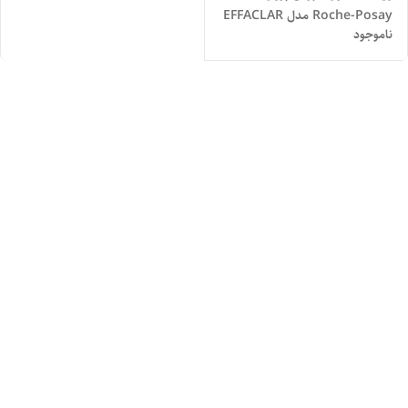
Roche-Posay مدل EFFACLAR
ناموجود
| حجم 200 میل اصل