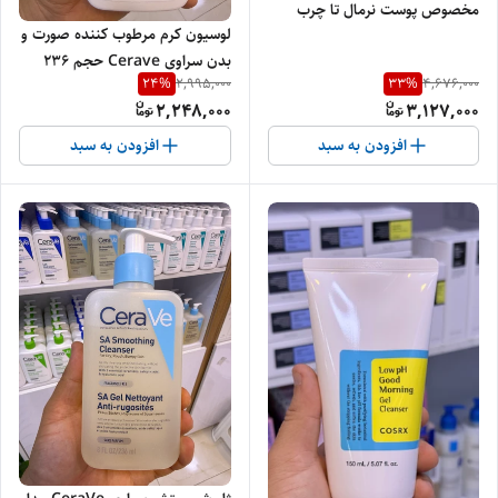
مخصوص پوست نرمال تا چرب
لوسیون کرم مرطوب کننده صورت و
473 میل اصل
بدن سراوی Cerave حجم 236
24
%
33
%
2,995,000
4,676,000
اصل
2,248,000
3,127,000
افزودن به سبد
افزودن به سبد