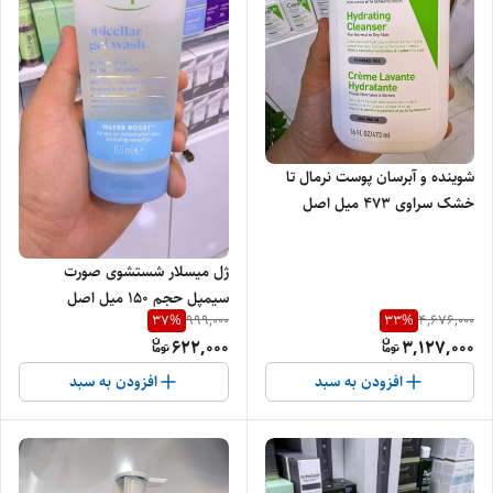
شوینده و آبرسان پوست نرمال تا
خشک سراوی 473 میل اصل
ژل میسلار شستشوی صورت
سیمپل حجم ۱۵۰ میل اصل
37
%
33
%
999,000
4,676,000
622,000
3,127,000
افزودن به سبد
افزودن به سبد