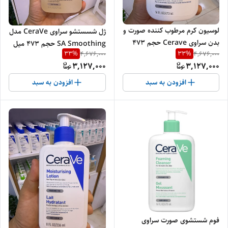
لوسیون کرم مرطوب کننده صورت و
ژل شسستشو سراوی CeraVe مدل
بدن سراوی Cerave حجم 473
SA Smoothing حجم 473 میل
33
%
33
%
4,676,000
4,676,000
میل اصل
اصل | صاف و نرم کننده پوست زبر
3,127,000
3,127,000
و خشک
افزودن به سبد
افزودن به سبد
فوم شستشوی صورت سراوی