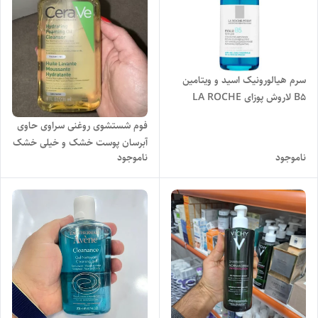
سرم هیالورونیک اسید و ویتامین
B5 لاروش پوزای LA ROCHE
POSAY مدل هیالو HYALU B5
فوم شستشوی روغنی سراوی حاوی
حجم 30 میل اصل
آبرسان پوست خشک و خیلی خشک
ناموجود
ناموجود
۲۳۶ میل اصل