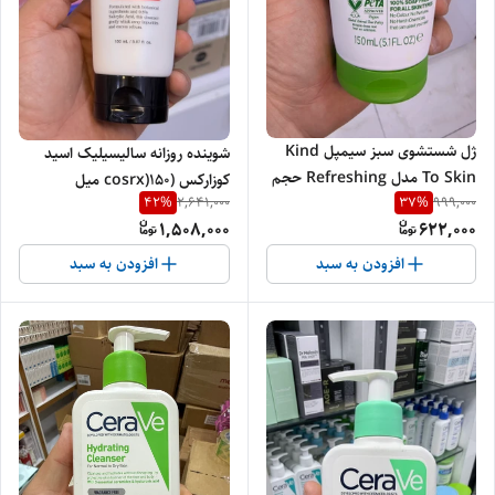
ژل شستشوی سبز سیمپل Kind
شوینده روزانه سالیسیلیک اسید
To Skin مدل Refreshing حجم
کوزارکس (cosrx)150 میل
42
%
37
%
2,641,000
999,000
150میل اصل
1,508,000
622,000
افزودن به سبد
افزودن به سبد