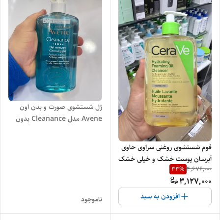
ژل شستشوی صورت و بدن اون
Avene مدل Cleanance بدون
صابون، پوست چرب حجم 400 اصل
فوم شستشوی روغنی سراوی حاوی
آبرسان پوست خشک و خیلی خشک
33
%
4,676,000
473 میل اصل
3,127,000
افزودن به سبد
ناموجود