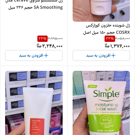
ژل شسستشو سراوی CeraVe مدل
SA Smoothing حجم 236 میل
اصل | صاف و نرم کننده پوست زبر
و خشک
ژل شوینده حلزون کوزارکس
COSRX حجم 150 میل اصل
24
%
33
%
2,995,000
2,058,000
2,248,000
1,376,000
افزودن به سبد
افزودن به سبد