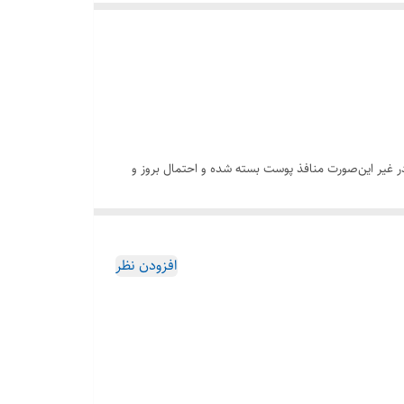
 غیر این‌صورت منافذ پوست بسته شده و احتمال بروز و
آکنه در افراد مستعد، بالا می‌رود. به‌همین دلیل ژل شستشوی صورت اون پوست چرب طراحی شد تا با پاکسازی کامل پوست، از آن در برابر ایجاد آسیب محافظت کند. ژل شستشوی صورت avene حتی با
افزودن نظر