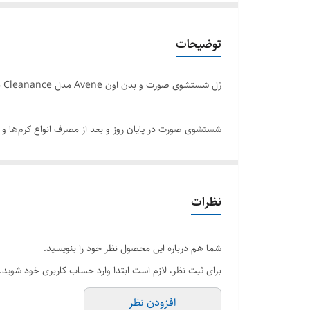
توضیحات
ژل شستشوی صورت و بدن اون Avene مدل Cleanance بدون صابون، پوست چرب حجم 200 اصل
شستشوی صورت در پایان روز و بعد از مصرف انواع کرم‌ها و
پوست‌های حساس یا پوست‌های چرب دهیدراته سازگار است، زی
نظرات
کشور مبدا برند
:
فرانسه
وارد کننده
:
فروشگاه سوراو
شما هم درباره این محصول نظر خود را بنویسید.
دسته
:
محصولات پوست, بهداشتی
برای ثبت نظر، لازم است ابتدا وارد حساب کاربری خود شوید.
جنسیت
:
زنانه, مردانه
افزودن نظر