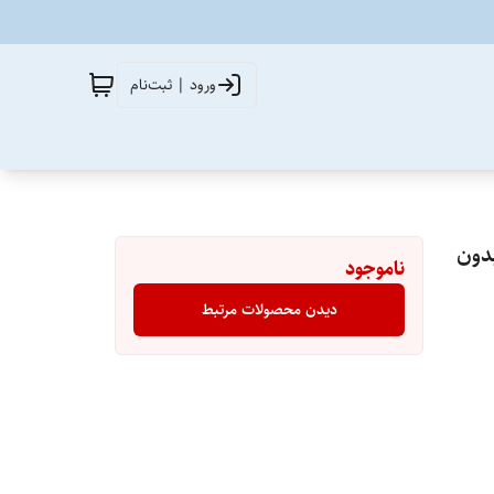
ورود | ثبت‌نام
رت و بدن اون Avene مدل Cleanance بدون
ناموجود
دیدن محصولات مرتبط