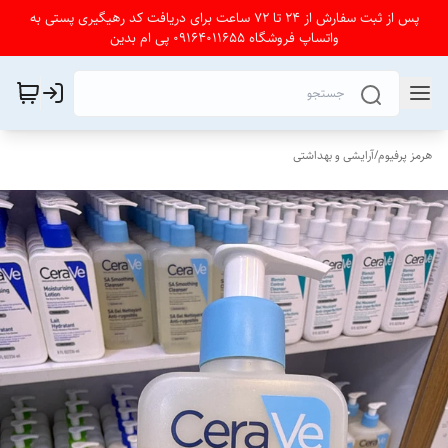
پس از ثبت سفارش از 24 تا 72 ساعت برای دریافت کد رهیگیری پستی به
واتساپ فروشگاه 09164011655 پی ام بدین
هرمز پرفیوم
/
آرایشی و بهداشتی