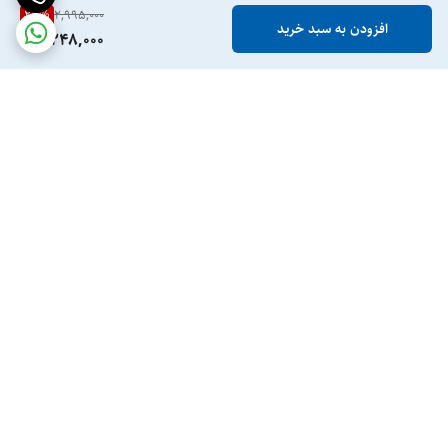
ویژگی‌های ژل شستشو نرم کننده پوست زبر و خشک سراوی
24
%
2,995,000
افزودن به سبد خرید
2,248,000
شوینده ملایم با لایه بردار غیر تحریک کننده
پاکسازی چربی، آلودگی و باقیمانده آرایش
مناسب برای پوست‌های خشک، زبر، ناهموار
صاف و نرم کننده پوست، اصلاح بافت زبر پوست
قابل استفاده برای پوست مستعد کراتوزیس پیلاریس
فرمولاسیون فاقد عطر و مواد کومدوژن‌زا
حاوی اسید سالیسیلیک، سرامید، نیاسینامید و اسید هیالورونیک
برگشت به بالا
فاقد میکروبید و لایه برداری‌های فیزیکی خشن
تولید شده توسط متخصصان پوست
مناسب برای پوست‌های حساس
ارسال ویژه
پشتیبانی ۲۴ ساعته