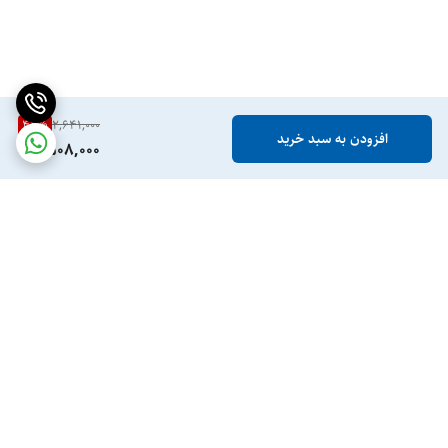
42
%
2,641,000
افزودن به سبد خرید
1,508,000
برگشت به بالا