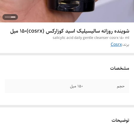
شوینده روزانه سالیسیلیک اسید کوزارکس (cosrx)150 میل
salicylic acid daily gentle cleanser cosrx 150 ml
برند:
Cosrx
مشخصات
حجم
۱۵۰ میل
توضیحات