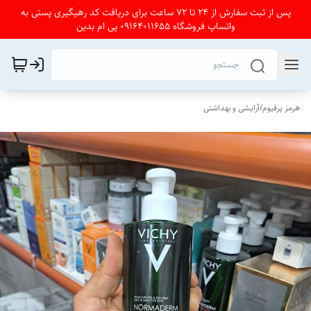
پس از ثبت سفارش از 24 تا 72 ساعت برای دریافت کد رهیگیری پستی به
واتساپ فروشگاه 09164011655 پی ام بدین
هرمز پرفیوم
/
آرایشی و بهداشتی