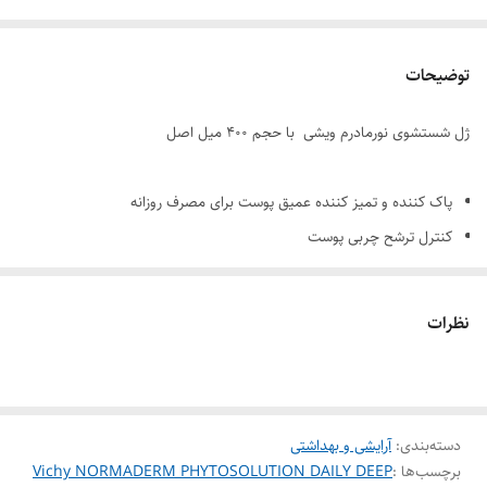
توضیحات
ژل شستشوی نورمادرم ویشی با حجم 400 میل اصل
پاک کننده و تمیز کننده عمیق پوست برای مصرف روزانه
کنترل ترشح چربی پوست
از بین برنده آکنه و جوش و جلوگیری از ایجاد آن
جمع کننده منافذ باز و درمان جوش های سر سیاه
نظرات
ضد عفونی کننده و جلوگیری از تکثیر باکتری ها
باز کردن منافذ بسته برای شستشوی عمقی
روشن و درخشان کننده پوست بعد از یک هفته استفاده
دسته‌بندی
:
آرایشی و بهداشتی
تقویت سد دفاعی پوست از طریق پروبیوتیک های موجود در ژل
برچسب‌ها :
Vichy NORMADERM PHYTOSOLUTION DAILY DEEP
لایه برداری ملایم و کاهش جوش های سرسیاه