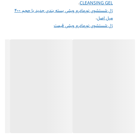
،
CLEANSING GEL
صاف، تمیز و شاداب کننده پوست
ژل شستشوی نورمادرم ویشی بسته بندی جدید با حجم 400
میل اصل
،
مناسب پوست های چرب، مختلط، مستعد آکنه، حساس
ژل شستشوی نورمادرم ویشی قیمت
ژل شستشو پوست چرب وحساس ویشی
ژل پاک کننده صورت نورمادرم ویشی یک پاک کننده روزانه، مناسب پوست
های چرب، حساس و لکه دار می باشد.
این شوینده فوق العاده ، پوست را از هر گونه آلودگی، چربی، گرد و غبار و
ناخالصی ها پاک کرده و بعد از یک هفته استفاده از آن، پوستی روشن تر
خواهید داشت.
همچنین استفاده از این ژل، باعث صاف شدن، شادابی و نرم تر شدن پوست
خواهد شد.
این ژل پاک کننده با مواد معدنی غنی شده و حاوی سه ماده فعال ضد لک در
یک پایه گیاهی با PH فیزیولوژیک می باشد.
این ژل شستشو موجب جلوگیری از ترشح بیش از حد چربی پوست می شود و
همراه با خواص ضد باکتری، از ایجاد جوش جلوگیری می کند.