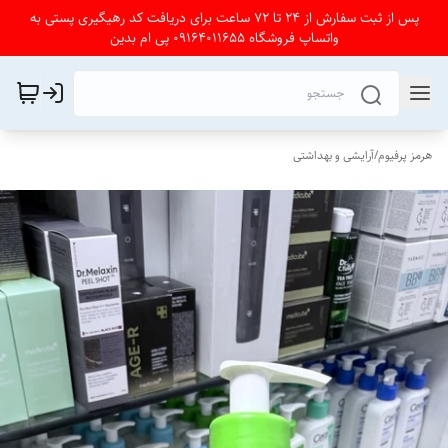
پس از ثبت سفارش از 24 تا 72 ساعت برای دریافت کد رهیگیری پستی به
واتساپ فروشگاه 09164011655 پی ام بدین
هرمز پرفیوم
/
آرایشی و بهداشتی