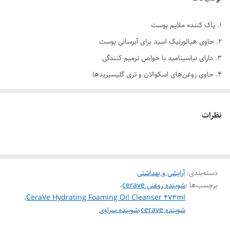
۱. پاک کننده ملایم پوست
۲. حاوی هیالورنیک اسید برای آبرسانی پوست
۳. دارای نیاسینامید با خواص ترمیم کنندگی
۴. حاوی روغن‌های اسکوالان و تری گلیسیریدها
۵. رطوبت رسان و مغذی
۶. ساخته شده توسط متخصصان پوست
نظرات
۷. مناسب پوست نرمال، خشک، بسیار خشک و حساس
8. دارای pH خنثی، قابل استفاده برای نوزدان و افراد مستعد اگزمای خفیف
۹. ترکیبات گیاهی
۱۰. ضد حساسیت
دسته‌بندی
:
آرایشی و بهداشتی
برچسب‌ها :
شوینده روغنی cerave
،
۱۱. صابون، پارابن، عطر و مواد با منشاء حیوانی
،
CeraVe Hydrating Foaming Oil Cleanser 473ml
شوینده cerave
،
شوینده سراوی
فوم شستشوی روغنی سراوی