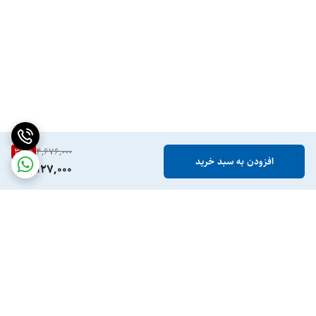
33
%
4,676,000
افزودن به سبد خرید
3,127,000