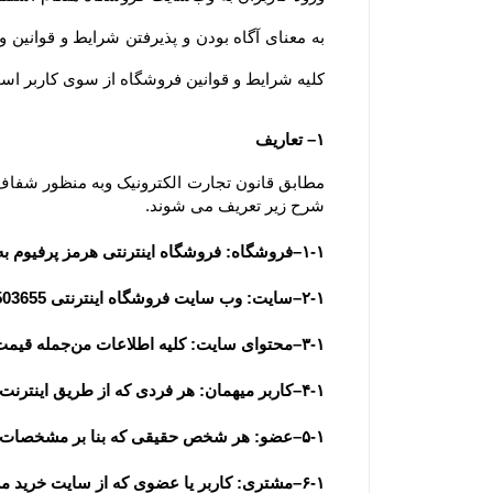
کلیه شرایط و قوانین فروشگاه از سوی کاربر است. ضمنا توجه 
۱– تعاریف
شرح زیر تعریف می شوند.
۱-۱–فروشگاه: فروشگاه اینترنتی هرمز پرفیوم به عنوان فروشنده
۲-۱–سایت: وب سایت فروشگاه اینترنتی 9176503655 به آدرس  www.hormozperfume.ir
۳-۱–محتوای سایت: کلیه اطلاعات من‌جمله قیمت، متن، عکس، فیلم و مشخصات فنی محصولات یا کلیه مقالات و اخبار درج شده در سایت و وبلاگ
۴-۱–کاربر میهمان: هر فردی که از طریق اینترنت وارد سایت فروشگاه شده باشد، کاربر میهمان تلقی می شود.
۵-۱–عضو: هر شخص حقیقی که بنا بر مشخصات هویتی قابل استناد به عضویت سایت درآمده باشد، عضو تلقی می شود.
۶-۱–مشتری: کاربر یا عضوی که از سایت خرید می نماید.