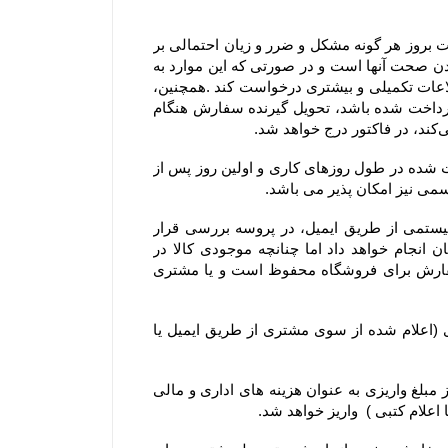
۲-۴– مشتریان در هنگام ثبت سفارش می بایست اطلاعات خود را دقیق وارد فرم سفارش نمایند، در غیراینصورت مسئولیت بروز هر گونه مشکل و ضرر و زیان احتمالی بر 
عهده ایشان می باشد. بنابراین درج آدرس، ایمیل و شماره تماس‌های همراه و ثابت توسط مشتری، به منزله مورد تایید بودن صحت آنها است و در صورتی که این موارد به 
صورت صحیح یا کامل درج نشده باشد، فروشگاه جهت اطمینان از صحت و قطعیت ثبت سفارش می‌تواند از مشتری، اطلاعات تکمیلی و بیشتری درخواست کند .همچنین، 
مشتریان می‌توانند نام، آدرس و تلفن شخص دیگری را برای تحویل گرفتن سفارش وارد کنند و اگر مبلغ سفارش از پیش پرداخت شده باشد، تحویل گیرنده سفارش هنگام 
۳-۴– روز کاری به معنی روز شنبه تا پنج شنبه هر هفته، به استثنای تعطیلات عمومی در ایران است و کلیه سفارش‏‌های ثبت شده در طول روزهای کاری و اولین روز پس از 
۴-۴–کلیه سفارش‌‏های ثبت شده در سایت فروشگاه به وسیله ارسال کد سفارش از طریق پیام کوتاه و پیش فاکتور سیستمی از طریق ایمیل، در پروسه بررسی قرار 
میگیرند. خرید شما از فروشگاه برای ما افتخار است و تیم فروشگاه سعی خود را در تحویل کالا خریداری شده مشتریان انجام خواهد داد اما چنانچه موجودی کالا در 
فروشگاه حتی پس از اقدام مشتری به سفارش‌‏گذاری به پایان برسد. حق کنسل کردن آن سفارش و یا استرداد وجه سفارش برای فروشگاه محفوظ است و یا مشتری 
۵-۴– در صورت بروز مشکل مانند اتمام موجودی کالا ، مبلغ پرداخت شده طی ۲۴ الی ۴۸ ساعت کاری به حساب مشتری (اعلام شده از سوی مشتری از طریق ایمیل یا 
۶-۴– یا انصراف مشتری از خرید ،زمانی که محصول بسته بندی و ارسال شده باشد مبلغ پرداخت شده با کسر ۲۰ درصد از مبلغ واریزی به عنوان هزینه های اداری و مالی 