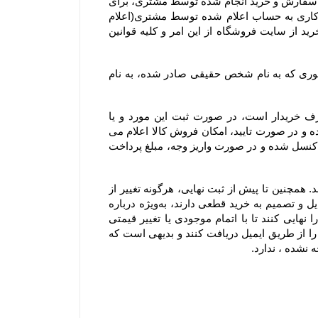
۷-۴– در صورت بروز هرگونه خطا نسبت به درج قیمت و ارزش ریالی کالاهای موجود در سایت فروشگاه، حق بلا اثر نمودن سفارش و خرید انجام شده توسط مشتری، برای 
فروشگاه محفوظ است. بدیهی است فروشگاه در اسرع وقت وجه دریافتی را به پرداخت کننده طی ۲۴ الی ۴۸ ساعت کاری به حساب اعلام شده توسط مشتری(اعلام 
شده از سوی مشتری از طریق ایمیل یا سایر راههای ارتباطی و صرفا اعلام کتبی) واریز و عودت می‌نماید و مشتری با خرید از سایت فروشگاه از این امر و کلیه قوانین 
۸-۴– با توجه به ثبت سیستمی سفارش، به هیچ عنوان امکان صدور فاکتور مجدد یا تغییر مشخصات آن از جمله تغییر فاکتوری که به نام شخص حقیقی صادر شده، به نام 
۹-۴–  از آنجا که فروشگاه یک وب ‌سایت خرده‌ فروشی آنلاین است، سفارش یک کالا به تعداد بالا، مغایر با هدف مصرف خریدار است، در صورت ثبت این مورد و یا 
سفارشاتی که با تعداد اقلام بالایی همراه هستند، فروشگاه مجاز است پیش از ارسال سفارش مشتریان ابتدا بررسی نموده و در صورت تایید، امکان فروش کالا اعلام می 
شود. در این موارد پرداخت وجه و تسویه، قبل از ارسال کالا الزامی است؛ درغیر اینصورت سفارشات با هماهنگی مشتری کنسل شده و در صورت واریز وجه، مبلغ پرداخت 
۱۰-۴– لازم به ذکر است افزودن کالا به سبد خرید به معنی رزرو کالا نیست و هیچ گونه حقی را برای مشتریان ایجاد نمی‌کند. همچنین تا پیش از ثبت نهایی، هرگونه تغییر از 
جمله تغییر در موجودی کالا یا قیمت، روی کالای افزوده شده به سبد خرید اعمال خواهد شد. بنابراین به مشتریانی که تمایل و تصمیم به خرید قطعی دارند، به‌ویژه درباره 
کالاهای در زمان فروش ویژه یا جشنواره که دارای محدودیت تعداد هستند، توصیه می‌شود در اسرع وقت سفارش خود را نهایی کنند تا با اتمام موجودی یا تغییر قیمتی 
کالاها روبرو نشوند. شایان ذکر است سفارش تنها زمانی نهایی می‌شود که کاربران کد رهگیری نهایی تکمیل سفارش خود را از طریق ایمیل دریافت کنند و بدیهی است که 