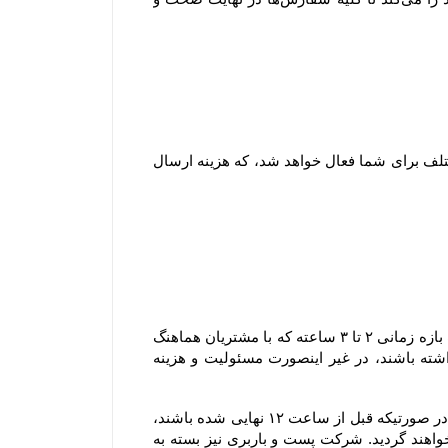
۱-۷ هنگام ثبت سفارش و پیش از پرداخت مبلغ سفارش، با توجه به شهر و میزان خرید امکان انتخاب روش های ارسال مختلف برای شما فعال خواهد شد، که هزینه ارسال 
۲-۸–سفارش های ارسالی شهر بندرعباس به دلیل قابل پیش بینی نبودن مسائلی نظیر ترافیک یا حوداث غیر مترقبه، در یک بازه زمانی ۲ تا ۳ ساعته که با مشتریان هماهنگ 
خواهد شد، تحویل می گردند و مشتریان محترم لازم است که در بازه زمانی مشخص شده در محل تحویل کالا حضور داشته باشند، در غیر اینصورت مسئولیت و هزینه 
۳-۸–سفارش های ارسال شده توسط پست و باربری: سفارش هایی که قرار است از طریق پست یا باربری ارسال گردند، در صورتیکه قبل از ساعت ۱۲ نهایی شده باشند، 
در همان روز تحویل پست یا باربری خواهند شد، اما چنانچه بعد از این ساعت نهایی شده باشند، در روز کاری بعد تحویل خواهند گردید. شرکت پست و باربری نیز بسته به 