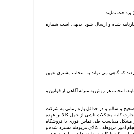
۲-۵–مشتریان ساکن سایر شهرها لازم است کل وجه سفارش خود را بصورت آنلاین پرداخت نمایند تا کالا به نام ایشان بارنامه شده و ارسال شود. بدیهی است شماره 
۳-۶– در سایر استان ها، سفارش ها از سه طریق شرکت پست جمهوری اسلامی ایران ، باربری و تیپاکس ارسال می گردند که گاهی می تواند به انتخاب مشتری تعیین 
۴-۶– مشتریان می توانند در مرحله ثبت سفارش و استعلام، از بین روشهای ارسال ممکن، یک روش را به دلخواه انتخاب نمایند. انتخاب هر روش به منزله آگاهی از قوانین و 
۵-۶– در مواردی که ارسال توسط شرکت پست یا باربری انتخاب می گردد، مسئولیت فروشگاه تحویل سفارش بصورت صحیح و سالم و در حداقل بازه زمانی به شرکت 
پست یا باربری و ارسال کد پیگیری برای مشتری می باشد. در این موارد باتوجه به اینکه مطابق مواد ۳۸۶ و ۳۸۷ قانون تجارت کلیه مشکلات ناشی از حمل کالا بر عهده 
متصدی حمل و نقل بوده و فروشگاه مسئولیتی در قبال تاخیر در ارسال یا مشکلات احتمالی آن ندارد و در صورت بروز مشکل میبایست طی تماس فوری با فروشگاه 
اشکال اعلام شود و با هماهنگی فروشگاه صورتجلسه خسارت با شرکت متصدی حمل بار انجام شود .بدیهی است بعد از انجام امور مربوطه ، کالای مربوطه مسترد شده و 
در صورت موجود بودن کالای سفارش شده ، محصول سفارشی مجدد ارسال میشود. فروشگاه همواره نهایت تلاش خود را می‏‌کند تا کلیه سفارش‏‌ها در نهایت صحت و 