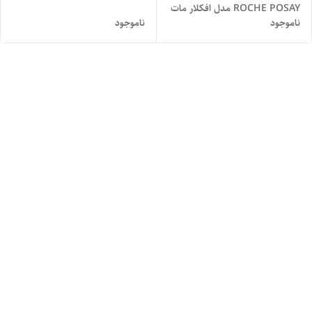
ROCHE POSAY مدل افکلار مات
ناموجود
ناموجود
EFFACLAR MAT حجم 40 میل
اصل