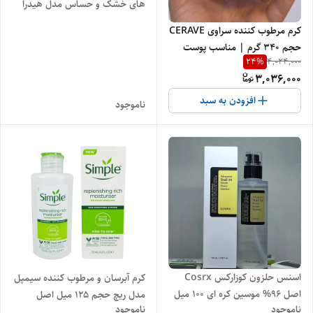
های خشک و حساس مدل هیدرا
جینوس 70 میل اصل
کرم مرطوب کننده سراوی CERAVE
حجم ۳۴۰ گرم | مناسب پوست
24
%
4,024,000
خشک و بسیار خشک
3,036,000
افزودن به سبد
ناموجود
اسنس حلزون کوزارکس Cosrx
کرم آبرسان و مرطوب کننده سیمپل
اصل 96% موسین کره ای 100 میل
مدل ریچ حجم 125 میل اصل
ناموجود
ناموجود
اصل