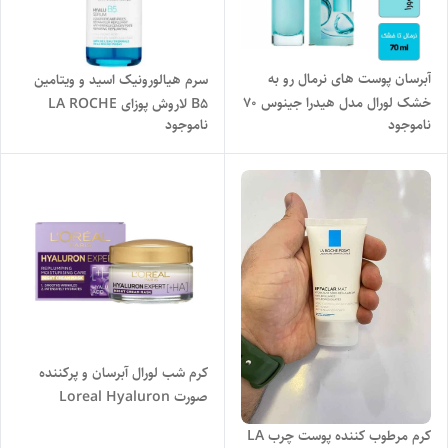
آبرسان پوست های نرمال رو به
سرم هیالورونیک اسید و ویتامین
خشک لورال مدل هیدرا جینوس 70
B5 لاروش پوزای LA ROCHE
ناموجود
ناموجود
میل اصل
POSAY مدل هیالو HYALU B5
حجم 30 میل اصل
کرم شب لورال آبرسان و پرکننده
صورت Loreal Hyaluron
Expert حجم ۵۰ میل اصل
کرم مرطوب کننده پوست چرب LA