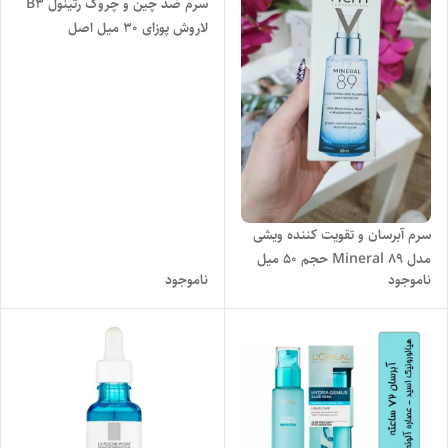
سرم ضد چین و چروک رتینول B3
لاروش پوزای 30 میل اصل
سرم آبرسان و تقویت کننده ویشی
مدل Mineral 89 حجم 50 میل
ناموجود
ناموجود
اصل