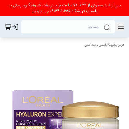
پس از ثبت سفارش از 24 تا 72 ساعت برای دریافت کد رهیگیری پستی به
واتساپ فروشگاه 09164011655 پی ام بدین
هرمز پرفیوم
/
آرایشی و بهداشتی