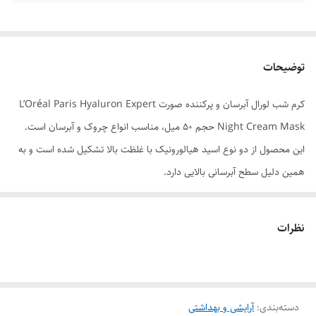
توضیحات
کرم شب لورال آبرسان و پرکننده صورت L’Oréal Paris Hyaluron Expert
Night Cream Mask حجم 50 میل، مناسب انواع چروک و آبرسان است.
این محصول از دو نوع اسید هیالورونیک با غلظت بالا تشکیل شده است و به
همین دلیل سطح آبرسانی بالایی دارد.
کرم شب لورال آبرسان و پرکننده صورت Hyaluron Expert یکی از محصولات
برجسته شرکت لورال است که به عنوان یک کرم شب مراقبتی برای پوست
نظرات
معرفی شده است. این محصول به دلیل حاوی اسید هیالورونیک، مواد
مرطوب‌کننده و ترکیبات مؤثر در حفظ رطوبت پوست شناخته می‌شود.
ترکیبات اصلی Loreal Hyaluron Expert
دسته‌بندی
:
آرایشی و بهداشتی
این کرم شامل اسید هیالورونیک است که یک اسید طبیعی در بدن است و به