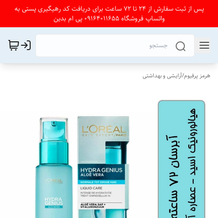
پس از ثبت سفارش از 24 تا 72 ساعت برای دریافت کد رهیگیری پستی به
واتساپ فروشگاه 09164011655 پی ام بدین
هرمز پرفیوم
/
آرایشی و بهداشتی