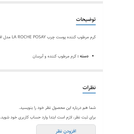
توضیحات
کرم مرطوب کننده پوست چرب LA ROCHE POSAY مدل افکلار مات EFFACLAR MAT حجم 40 میل اصل
دسته :
کرم مرطوب کننده و آبرسان
برند :
لاروش پوزای - La-Roche-Posay
کشور سازنده :
فرانسه
پلمپ :
به صورت تکی پلمپ نیست
نظرات
رنج سنی :
15+سال
جنسیت :
زنانه | مردانه
شما هم درباره این محصول نظر خود را بنویسید.
در روتین مراقبت از پوست، پس از پاکسازی آرایش و آلودگی‌
برای ثبت نظر، لازم است ابتدا وارد حساب کاربری خود شوید.
پوست به معنی عدم نیاز آن به مرطوب کننده نیست و افراد
افزودن نظر
چرب لاروش پوزای ، مرطوب کننده‌ای فوق‌العاده از
برند لاروش