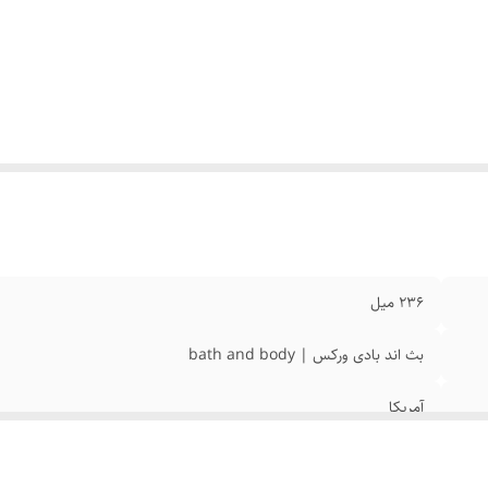
۲۳۶ میل
بث اند بادی ورکس | bath and body
آمریکا