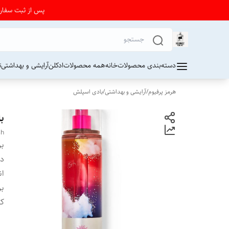
پس از ثبت سفارش از 24 تا 72 ساعت برای دریافت کد رهیگیری پستی به واتساپ فرو
دسته‌بندی محصولات
خانه
همه محصولات
ادکلن
آرایشی و بهداشتی
ت
هرمز پرفیوم
/
آرایشی و بهداشتی
/
بادی اسپلش
با
sh
بر
دس
ان
بر
کش