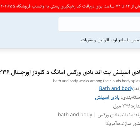
شگاه 09164011655 پی ام بدین
ماس با ما
درباره ما
قوانین و مقررات
دی اسپلش بث اند بادی ورکس امانگ د کلودز اورجینال 236 میل
bath and body works among the clouds body spla
ند:
Bath and body
ته‌بندی
:
بادی اسپلش
دازه
:
۲۳۶ میل
ند
:
بث اند بادی ورکس | bath and body
ور سازنده
:
آمریکا