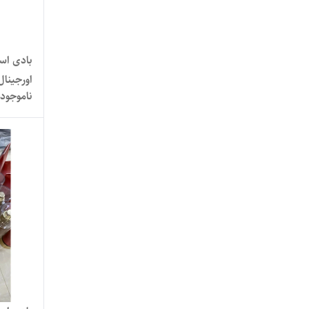
بادی اس
اورجینال 236م
ناموجود