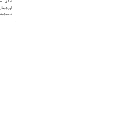
بادی اس
اورجینال ۲۳۶ م
ناموجود