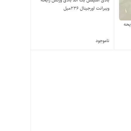
بادی اسپلش بث اند بادی ورکس رایحه
ویبرانت اورجینال 236میل
یحه
ناموجود