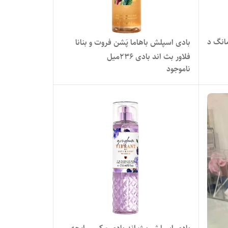
سپلش بث اند بادی ورکس امانگ د
بادی اسپلش باهاما پَشن فروت و بنانا
فلاور بث اند بادی 236میل
ناموجود