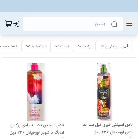
پربازدیدترین
برندها
قیمت
دسته‌بندی
فقط محصول
بادی اسپلش فیری تیل بث اند
بادی اسپلش بث اند بادی ورکس
بادی اورجینال ۲۳۶ میل
امانگ د کلودز اورجینال 236 میل