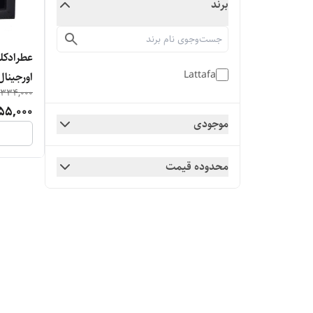
برند
عطرادکلن
Lattafa
اورجینال
,334,000
55,000
موجودی
محدوده قیمت