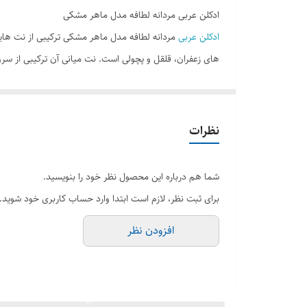
ادکلن عربی مردانه لطافه مدل ماهر مشکی
ادکلن عربی
مردانه لطافه مدل ماهر مشکی ترکیبی از نت هایی 
های زعفران، قلقل و پچولی است. نت میانی آن ترکیبی از سر
مدت خیلی بیشتری روی پیراهن را پوست شما باقی می ماند. ا
خرید ادو پرفیوم ماهر مردانه
ادکلن ماهر مردانه مشکی ادکلنی گرم و تلخ است که پراکندگ
نظرات
از بهترین ادکلن های عربی شرکت لطافه می باشد . ماندگاری
شما هم درباره این محصول نظر خود را بنویسید.
ویژگی ها :
برای ثبت نظر، لازم است ابتدا وارد حساب کاربری خود شوید.
نوع رایحه : خنک ، تلخ ، گرم و کمی شیرین
افزودن نظر
ساختار رایحه : گلی ، گیاهان معطر ، چرم ، چوبی
نت آغازی : بنفشه ، رزماری ، ترنج
نت میانی : بخور کیارا (olibanum) ، میر ، ریشه زنبق زرد ، لبدانوم ، وانیل ، کهربا
نت پایانی : دود ، چرم ، آگاروود (عود) ،پاتچولی ، چوب 