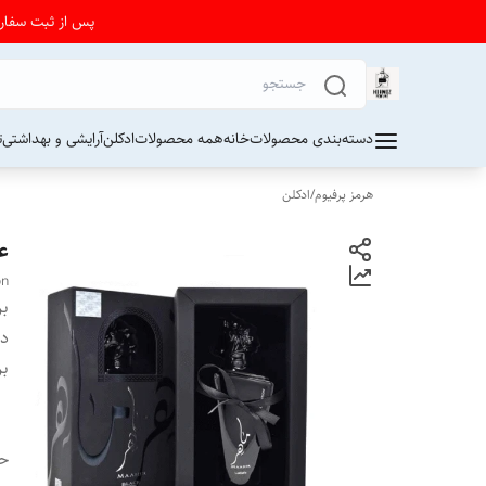
پس از ثبت سفارش از 24 تا 72 ساعت برای دریافت کد رهیگیری پستی به واتساپ فرو
دسته‌بندی محصولات
خانه
همه محصولات
ادکلن
آرایشی و بهداشتی
ت
هرمز پرفیوم
/
ادکلن
ع
on
بر
دس
بر
ح