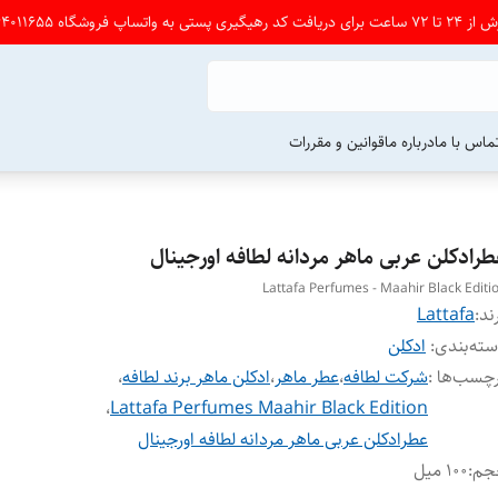
شگاه 09164011655 پی ام بدین
ماس با ما
درباره ما
قوانین و مقررات
طرادکلن عربی ماهر مردانه لطافه اورجینال
Lattafa Perfumes - Maahir Black Editi
ند:
Lattafa
ته‌بندی
:
ادکلن
چسب‌ها :
شرکت لطافه
،
عطر ماهر
،
ادکلن ماهر برند لطافه
،
،
Lattafa Perfumes Maahir Black Edition
عطرادکلن عربی ماهر مردانه لطافه اورجینال
جم
:
100 میل