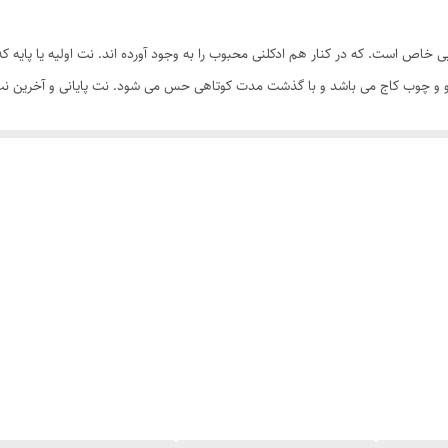
خاص است. که در کنار هم ادکلنی محبوب را به وجود آورده اند. نت اولیه یا پایه 
و و چوب کاج می باشد و با گذشت مدت کوتاهی حس می شود. نت پایانی و آخرین نت ن
ین نت با عطری تلخ در ماهر بلک مورد سلیقه ی بسیاری از آقایان است و جذابیت ش
ی و موندگاری بمبی را دارد. ادکلن ماهر بلک لطافه ادکلنی فوق العاده خاص ، شیک
 فوق العاده بالا ، پخش بوی قوی و دارای خط بویی است که هر کسی را مجذوب خود م
صندل ، سرو