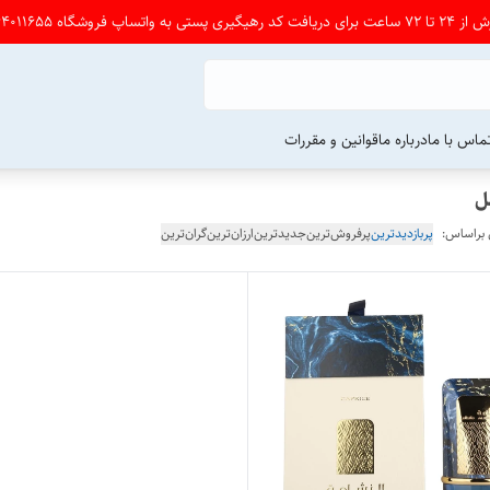
شگاه 09164011655 پی ام بدین
ماس با ما
درباره ما
قوانین و مقررات
 براساس:
پربازدیدترین
پرفروش‌ترین
جدیدترین
ارزان‌ترین
گران‌ترین