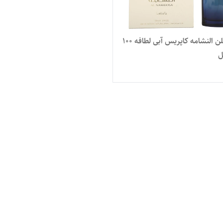
عطر ادکلن النشامه کاپریس آبی لطافه ۱۰۰
ل