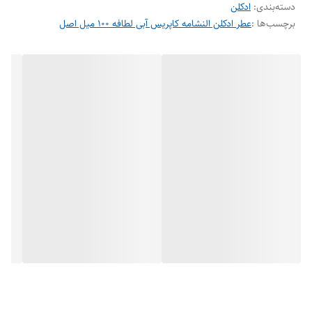
دسته‌بندی
:
ادکلن
برچسب‌ها :
عطر ادکلن النشامه کاپریس آبی لطافه ۱۰۰ میل اصل
برند : لطافه
حجم : 100 میل
جنسیت : مردانه
رایحه : ملایم و تلخ و کمی تند
مرغوبت کالا : اصل
فصل : چهار فصل
کشور سازنده : امارات