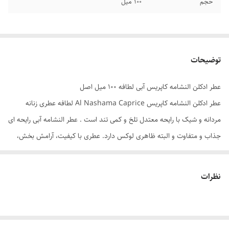
حجم
۱۰۰ میل
توضیحات
عطر ادکلن النشامه کاپریس آبی لطافه ۱۰۰ میل اصل
عطر ادکلن النشامه کاپریس Al Nashama Caprice لطافه عطری زنانه
مردانه و شیک با رایحه معتدل تلخ و کمی تند است . عطر النشامه آبی رایحه ای
جذاب و متفاوت و البته ظاهری لوکس دارد. عطری با کیفیت، آرامش بخش،
رایحه ای جذاب و اغواکننده. عطری که با وجود قیمت مناسب، رایحه ای کاملا
حرفه ای را به شما ارائه می دهد. فروشگاه هرمز پرفیوم عطر النشامه کاپریس
نظرات
لطافه را با بهترین قیمت و ضمانت اصالت کالا در اختیار شما عزیزان قرار داده
است. شما می توانید با ثبت سفارش این محصول را در کمترین زمان تحویل
بگیرید و از این رایحه بی نظیر لذت ببرید.