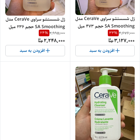
ژل شسستشو سراوی CeraVe مدل
ژل شسستشو سراوی CeraVe مدل
SA Smoothing حجم 473 میل
SA Smoothing حجم 236 میل
24
%
33
%
2,995,000
4,676,000
اصل | صاف و نرم کننده پوست زبر
اصل | صاف و نرم کننده پوست زبر
2,248,000
3,127,000
و خشک
و خشک
افزودن به سبد
افزودن به سبد