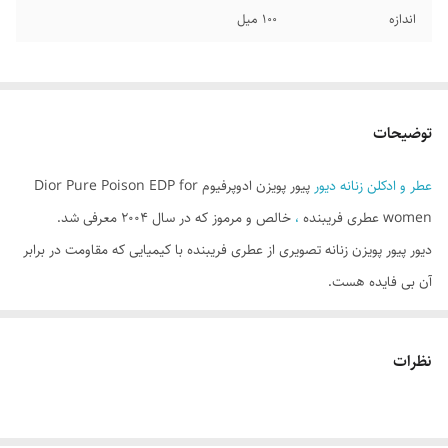
اندازه
۱۰۰ میل
توضیحات
عطر و ادکلن زنانه دیور
پیور پویزن ادوپرفیوم Dior Pure Poison EDP for
women عطری فریبنده
،
خالص و مرموز که در سال 2004 معرفی شد.
دیور پیور پویزن زنانه تصویری از عطری فریبنده با کیمیایی که مقاومت در برابر
آن بی فایده هست.
عطر پیور پویزن رایحه گلی و شیک دارد که دلفریب و احساس برانگیز مخصوص
خانم های شیک و امروزی است و احساسات شما را بیدار و قلب شما را به
نظرات
تپش وامی دارد.
دیور پیور پویزن زنانه Christian Dior Pure Poison از ترکیب رایحه های
گل یاسمن، پرتقال شیرین، ترنج کالابری، نارنگی ماندارین در رایحه های اولیه و