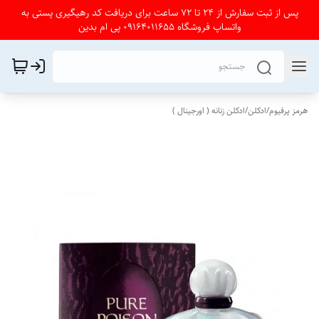
پس از ثبت سفارش از 24 تا 72 ساعت برای دریافت کد رهیگیری پستی به
واتساپ فروشگاه 09164011655 پی ام بدین
هرمز پرفیوم
/
ادکلن
/
ادکلن زنانه ( اورجینال )