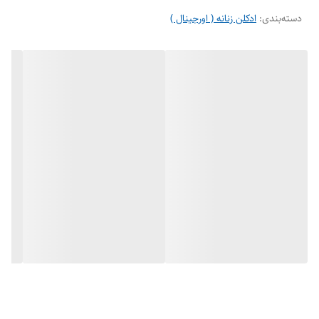
دسته‌بندی
:
ادکلن زنانه ( اورجینال )
شکوفه پرتقال و گل شمعدانی در رایحه میانی و چوب صندل، عنبر سائل، سدر
و مشک در رایحه های پایه تشکیل شده است.
بهترین زمان استفاده از عطر Pure Poison با توجه به رایحه گرم و
شیرینش فصول سرد سال و همچنین مجالس و مهمانی ها است.
مشخصات ادکلن
سایز
100 میل
طبع
گرم و شیرین
گروه بویایی
گل
جنسیت
زنانه
سطح غلظت
ادوپرفیوم
فصل
فصول سرد
پراکندگی
خوب
ماندگاری
بسیار خوب