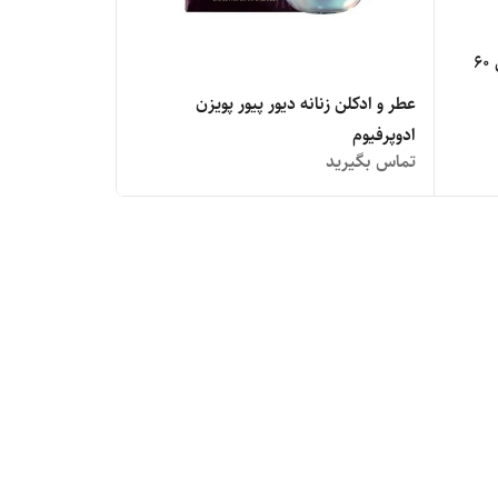
دیور ساوج (ساواج) الکسیر اورجینال ۶۰
عطر و ادکلن زنانه دیور پیور پویزن
ادوپرفیوم
تماس بگیرید