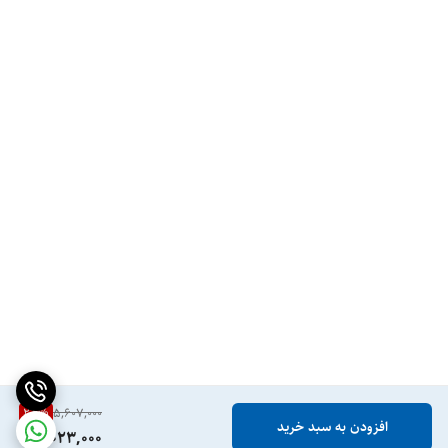
کشور مبدا برند
امارات متحده عربی – UAE
جنسیت
زنانه
ماندگاری
بالا
رایحه
گلی – Flower, مشک – Musk
غلظت
ادوپرفیوم – EDP
حجم
100 میل
28
%
5,607,000
افزودن به سبد خرید
4,023,000