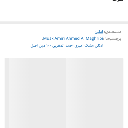
رایحه: گلی – Flower, مشک – Musk
غلظت: ادوپرفیوم – EDP
حجم: 100 میل
دسته‌بندی
:
ادکلن
نت آغازی: گل صد تومانی، آلدهید
برچسب‌ها :
Musk Amiri Ahmed Al Maghribi
،
نت میانی: گل سفید، گل رز
ادکلن مشک امیری احمد المغربی ۱۰۰ میل اصل
نت پایه: مشک، عنبر
ادکلن مشک امیری احمد المغربی (Musk Amiri Ahmed Al Maghribi)
یک عطر با رایحه گلی و مشک است که با ترکیب این دو نت به وجود آمده
است. این عطر مناسب برای استفاده توسط زنانه است و با ماندگاری بالا، شما
را به دنیایی از زیبایی و جذابیت می‌برد. برند این ادکلن احمد المغربی
(Ahmed Al Maghribi) است و از کشور امارات متحده عربی (UAE) به بازار
عرضه می‌شود. این عطر با ترکیب رایحه گلی و مشک، جذابیت و شیاکت را به
تجربه عطری شما اضافه می‌کند.
عطر مشک امیری احمد مغربی