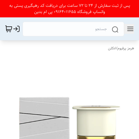
پس از ثبت سفارش از 24 تا 72 ساعت برای دریافت کد رهیگیری پستی به
واتساپ فروشگاه 09164011655 پی ام بدین
هرمز پرفیوم
/
ادکلن