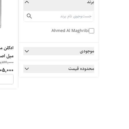
برند
Ahmed Al Maghribi
موجودی
میل اص
5,721,000
محدوده قیمت
05,000