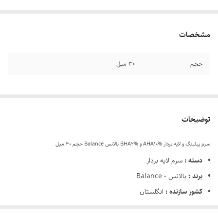
مشخصات
حجم
30 میل
توضیحات
سرم پیلینگ و لایه بردار AHA10% و BHA2% بالانس Balance حجم 30 میل
دسته :
سرم لایه بردار
برند :
بالانس - Balance
کشور سازنده :
انگلستان
رنج سنی :
20+سال