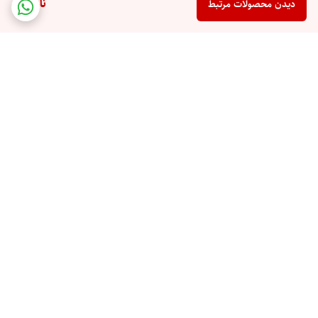
ناموجود
دیدن محصولات مرتبط
از بین برنده‌ی سلول‌های مرده پوست
کمک به تقویت بازسازی و ترمیم پوست
موثر در روشن و یکدست‌تر شدن رنگ پوست
موثر در صاف‌تر شدن بافت و ظاهر پوست
آزمایش و تایید شده توسط متخصص پوست
حاوی پانتنول یا پرو ویتامین B5
برگشت به بالا
ارسال ویژه
پشتیبانی ۲۴ ساعته