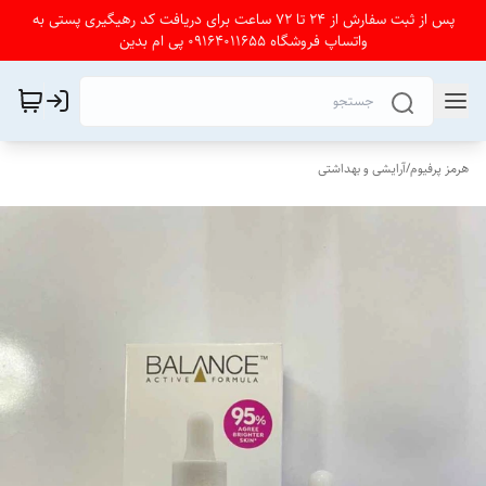
پس از ثبت سفارش از 24 تا 72 ساعت برای دریافت کد رهیگیری پستی به
واتساپ فروشگاه 09164011655 پی ام بدین
هرمز پرفیوم
/
آرایشی و بهداشتی