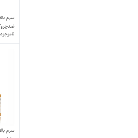
ضدچروک پو
ناموجود
سرم بال