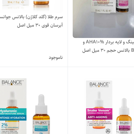
سرم طلا (گلد کلاژن) بال
آبرسان قوی ۳۰ میل اصل
سرم پیلینگ و لایه بردار AHA10% و
 اصل
ناموجود