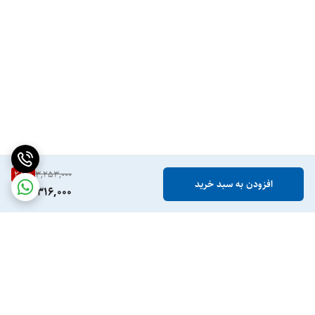
28
%
3,253,000
افزودن به سبد خرید
2,316,000