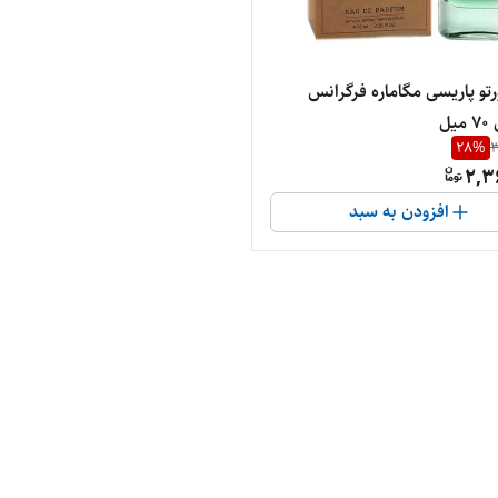
رتو پاریسی مگاماره فرگرانس
یل
28
%
3
2,3
افزودن به سبد