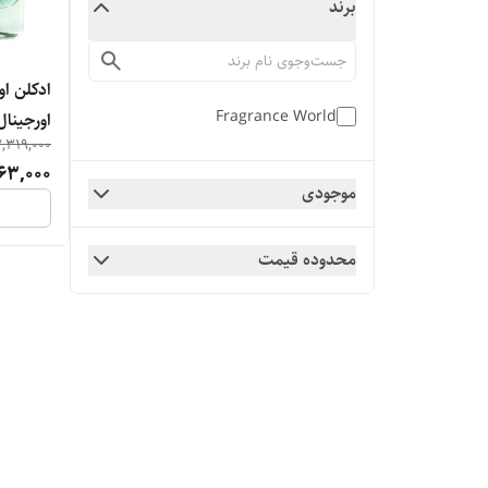
برند
ادکلن او
Fragrance World
اورجینال ۷۰ م
,319,000
63,000
موجودی
محدوده قیمت