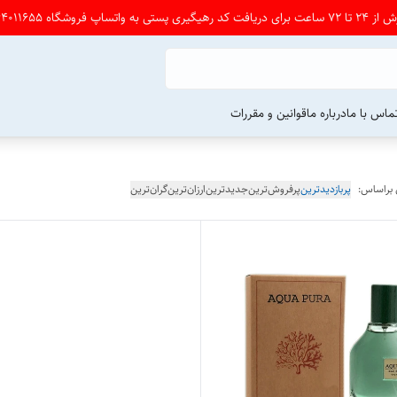
شگاه 09164011655 پی ام بدین
ماس با ما
درباره ما
قوانین و مقررات
 براساس:
پربازدیدترین
پرفروش‌ترین
جدیدترین
ارزان‌ترین
گران‌ترین