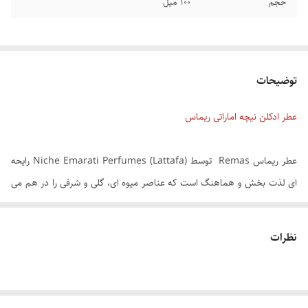
حجم
100 میل
توضیحات
عطر ادکلن نیچه اماراتی ریماس
عطر ریماس Remas توسط Niche Emarati Perfumes (Lattafa) رایحه
ای لذت بخش و هماهنگ است که عناصر میوه ای، گلی و شرقی را در هم می
آمیزد تا رایحه ای گیرا و به یاد ماندنی ایجاد کند.
رایحه اولیه: ترنج، انبه، پرتقال
نظرات
نت میانی: یاس، چوب صندل
رایحه پایه: الیبانوم، عنبر سفید، وانیل
این عطر با انبوهی از نت های مرکباتی روشن و نشاط آور باز می شود. ترنج و