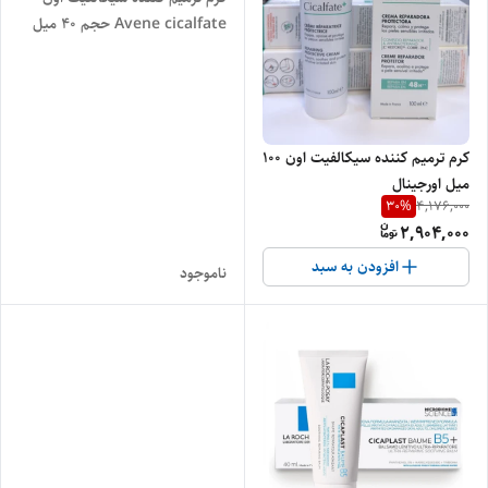
Avene cicalfate حجم ۴۰ میل
اصل
کرم ترمیم کننده سیکالفیت اون 100
میل اورجینال
30
%
4,176,000
2,904,000
افزودن به سبد
ناموجود