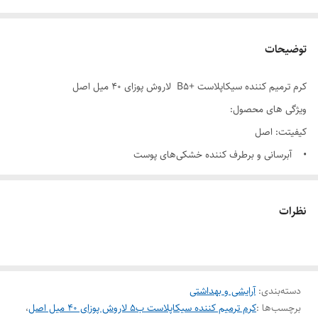
توضیحات
کرم ترمیم کننده سیکاپلاست +B5 لاروش پوزای 40 میل اصل
ویژگی های محصول:
کیفیتت: اصل
• آبرسانی و برطرف کننده خشکی‌های پوست
• ترمیم کننده بسیار قوی پوست های آسیب دیده
• مناسب برای انواع پوست حتی پوست‌های حساس
نظرات
• استفاده برای بزرگسالان، کودکان و نوزادان بالاتر از یک هفته
• تسکین دهنده فوری پوست های خشک و ملتهب و ترک خورده
• غنی از مواد معدنی و مغذی آب چشمه و حاوی پروویتامین B
دسته‌بندی
:
آرایشی و بهداشتی
برچسب‌ها :
کرم ترمیم کننده سیکاپلاست ب5 لاروش پوزای 40 میل اصل
،
برند
LA ROCHE POSAY