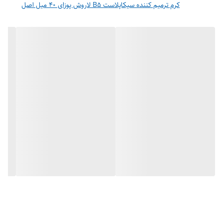
کرم ترمیم کننده سیکاپلاست B5 لاروش پوزای 40 میل اصل
کشور
فرانسه
سازنده
حجم
۴۰ میل
جنسیت
زنانه، مردانه
مناسب
انواع پوست حتی پوست های حساس
ویژگی
ترمیم کننده، تسکین دهنده، تغذیه کننده، آبرسان، نرم کننده، ضد
برجسته
التهاب و قرمزی، ضد خارش، آنتی اکسیدان،
کیفیت
اصلی
محصول
پوست یکی از حساس ترین و آسیب پذیر ترین اعضای بدن می‌باشد که به
عنوان یک لایه محافظتی عمل می‌کند. این لایه محافظ ممکن است بر اثر
عوامل خارجی مانند سرما، خشکی و جراحات سطحی و عمیق دچار آسیب
گردد.
ترمیم کننده سیکا پلاس لاروش پوزای مدل Cicaplast baume b5