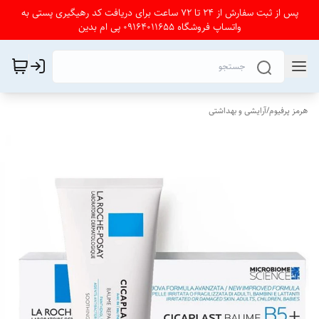
پس از ثبت سفارش از 24 تا 72 ساعت برای دریافت کد رهیگیری پستی به
واتساپ فروشگاه 09164011655 پی ام بدین
هرمز پرفیوم
/
آرایشی و بهداشتی