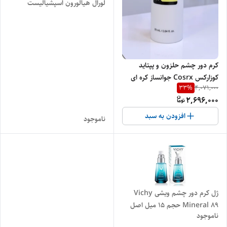
لورال هیالورون اسپشیالیست
15میل اصل
کرم دور چشم حلزون و پپتاید
کوزارکس Cosrx جوانساز کره ای
33
%
4,071,000
۲۵ میل اصل
2,696,000
افزودن به سبد
ناموجود
ژل کرم ‌دور چشم ویشی Vichy
Mineral 89 حجم 15 میل اصل
ناموجود