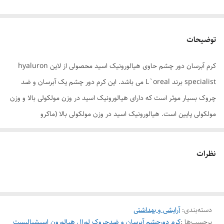
توضیحات
کرم آبرسان دور چشم حاوی هیالورونیک اسید محصولی از لاین hyaluron
specialist برند L`oreal می باشد. این کرم دور چشم یک آبرسان و ضد
چروک بسیار موثر است که دارای هیالورونیک اسید در وزن مولکولی بالا و وزن
مولکولی پایین است. هیالورونیک اسید در وزن مولکولی بالا (ماکرو
هیالورونیک اسید) منجر به افزایش رطوبت و صاف شدن سطح پوست می‌شود.
هیالورونیک اسید در وزن مولکولی پایین (میکرو هیالورونیک اسید) به دلیل
نظرات
قدرت نفوذ بالا، باعث ترمیم ساختار پوست شده، به صورت عمقی آبرسانی کرده
و چروک‌ها و خطوط پوست را از داخل پر می‌کند.
کرم دور چشم آبرسان لورال مدل Hyaluron Specialist دارای بافت بسیار
دسته‌بندی
:
آرایشی و بهداشتی
سبک، بدون چربی و زود جذب می‌باشد. بلافاصله بعد از استفاده به عمق لایه
برچسب‌ها :
کرم دورچشم آبرسان و ضدچروک لورال هیالورون اسپشیالیست