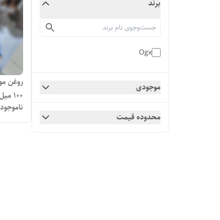
برند
Ogx
روغن مو
موجودی
100 میل اصل
ناموجود
محدوده قیمت