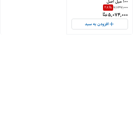
100 میل اصل
28
%
7,137,000
5,074,000
افزودن به سبد