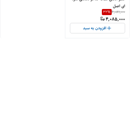
ای اصل
32
%
6,081,000
4,085,000
افزودن به سبد