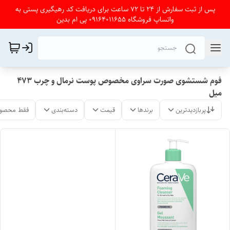
پس از ثبت سفارش از 24 تا 72 ساعت برای دریافت کد رهیگیری پستی به
واتساپ فروشگاه 09164011655 پی ام بدین
فوم شستشوی صورت سراوی مخصوص پوست نرمال و چرب 473
میل
پربازدیدترین
برندها
قیمت
دسته‌بندی
فقط محصول