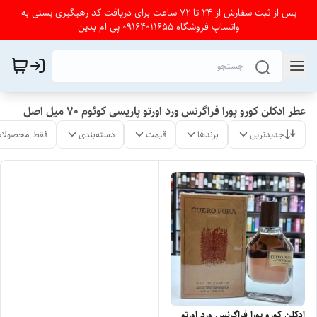
پس از ثبت سفارش از 24 تا 72 ساعت برای دریافت کد رهیگیری پستی به
واتساپ فروشگاه 09164011655 پی ام بدین
عطر ادکلن کورو پورا فراگرنس ورد اورتو پاریسی کوئوم ۷۰ میل اصل
جدیدترین
برندها
قیمت
دسته‌بندی
فقط محصولات
ادکلن کورو پورا فراگرنس ورد اورتو