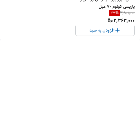
پاریسی کوئوم ۷۰ میل
37
%
3,801,000
2,363,000
افزودن به سبد