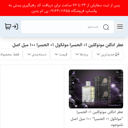
پس از ثبت سفارش از 24 تا 72 ساعت برای دریافت کد رهیگیری پستی به
واتساپ فروشگاه 09164011655 پی ام بدین
عطر ادکلن مونوکلین 01 الحمبرا مولکول 01 الحمبرا 100 میل اصل
جدیدترین
برندها
قیمت
دسته‌بندی
فقط محصولات
عطر ادکلن مونوکلین 01 الحمبرا
“مولکول 01 الحمبرا” 100 میل اصل
ناموجود