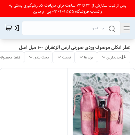
پس از ثبت سفارش از 24 تا 72 ساعت برای دریافت کد رهیگیری پستی به
واتساپ فروشگاه 09164011655 پی ام بدین
عطر ادکلن موصوف وردی صورتی ارض الزعفران ۱۰۰ میل اصل
جدیدترین
برندها
قیمت
دسته‌بندی
فقط محصولات