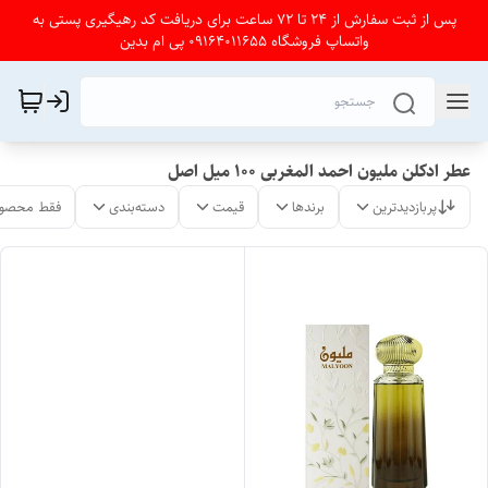
پس از ثبت سفارش از 24 تا 72 ساعت برای دریافت کد رهیگیری پستی به
واتساپ فروشگاه 09164011655 پی ام بدین
عطر ادکلن ملیون احمد المغربی ۱۰۰ میل اصل
پربازدیدترین
برندها
قیمت
دسته‌بندی
فقط محصول