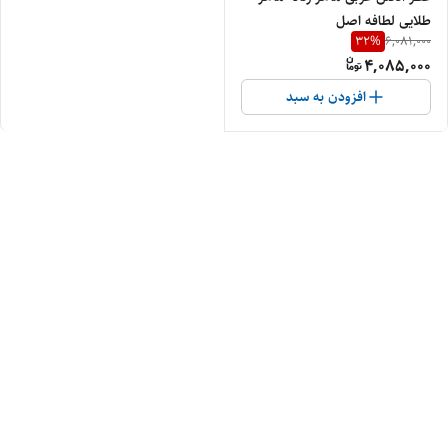
طلایی لطافه اصل
32
%
6,081,000
4,085,000
افزودن به سبد