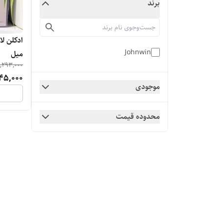
برند
Johnwin
میل
,293,000
45,000
موجودی
محدوده قیمت