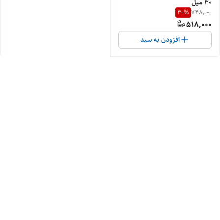
30 میل
30
%
748,000
518,000
افزودن به سبد