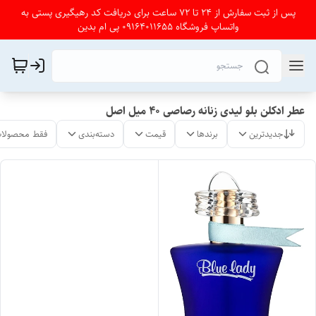
پس از ثبت سفارش از 24 تا 72 ساعت برای دریافت کد رهیگیری پستی به
واتساپ فروشگاه 09164011655 پی ام بدین
عطر ادکلن بلو لیدی زنانه رصاصی ۴۰ میل اصل
جدیدترین
برندها
قیمت
دسته‌بندی
فقط محصولات