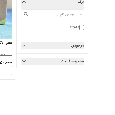
برند
Lattafa
عطر ادکلن اک
موجودی
,360,000
محدوده قیمت
50,000