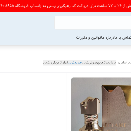
شگاه 09164011655 پی ام بدین
ماس با ما
درباره ما
قوانین و مقررات
 براساس:
پربازدیدترین
پرفروش‌ترین
جدیدترین
ارزان‌ترین
گران‌ترین