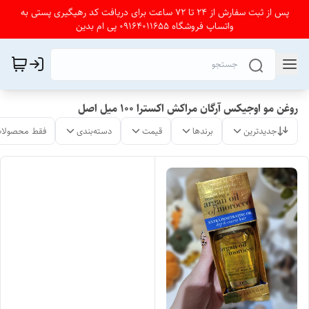
پس از ثبت سفارش از 24 تا 72 ساعت برای دریافت کد رهیگیری پستی به
واتساپ فروشگاه 09164011655 پی ام بدین
روغن مو اوجیکس آرگان مراکش اکسترا 100 میل اصل
جدیدترین
برندها
قیمت
دسته‌بندی
فقط محصولات