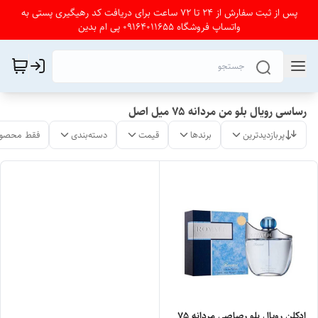
پس از ثبت سفارش از 24 تا 72 ساعت برای دریافت کد رهیگیری پستی به
واتساپ فروشگاه 09164011655 پی ام بدین
رساسی رویال بلو من مردانه ۷۵ میل اصل
پربازدیدترین
برندها
قیمت
دسته‌بندی
فقط محصول
ادکلن رویال بلو رصاصی مردانه ۷۵