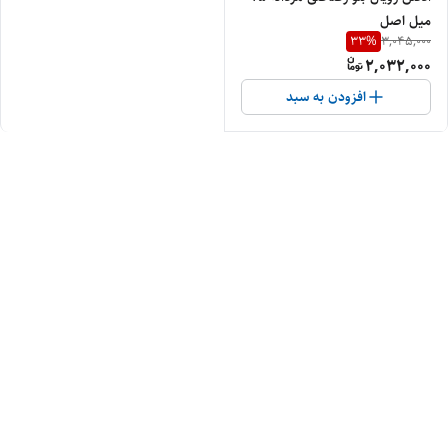
میل اصل
33
%
3,045,000
2,032,000
افزودن به سبد