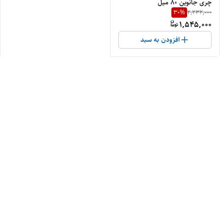
چری جانوین ۸۰ میل
30
%
2,232,000
1,545,000
افزودن به سبد