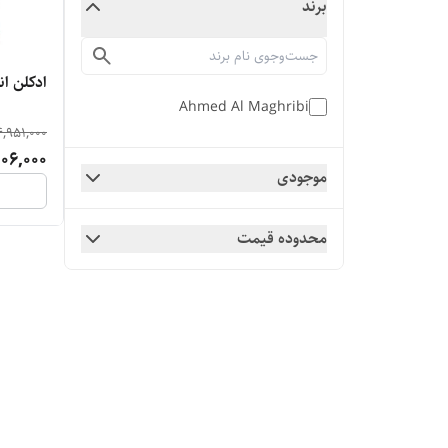
برند
ادکلن اناب 
Ahmed Al Maghribi
4,951,000
06,000
موجودی
محدوده قیمت