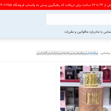
شگاه 09164011655 پی ام بدین
ماس با ما
درباره ما
قوانین و مقررات
 براساس:
پربازدیدترین
پرفروش‌ترین
جدیدترین
ارزان‌ترین
گران‌ترین