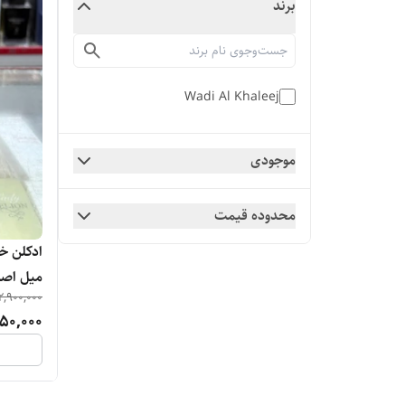
برند
Wadi Al Khaleej
موجودی
محدوده قیمت
میل اص
2,900,000
50,000